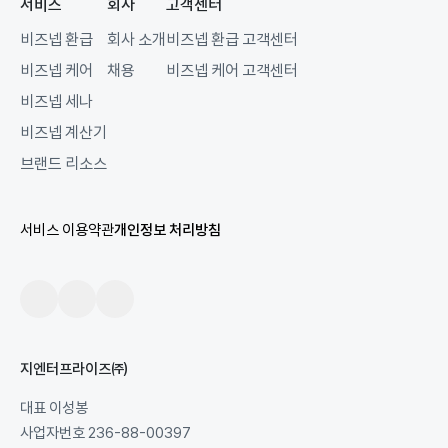
서비스
회사
고객센터
비즈넵 환급
회사 소개
비즈넵 환급 고객센터
비즈넵 케어
채용
비즈넵 케어 고객센터
비즈넵 세나
비즈넵 계산기
브랜드 리소스
서비스 이용약관
개인정보 처리방침
지엔터프라이즈(주)
대표 이성봉
사업자번호 236-88-00397